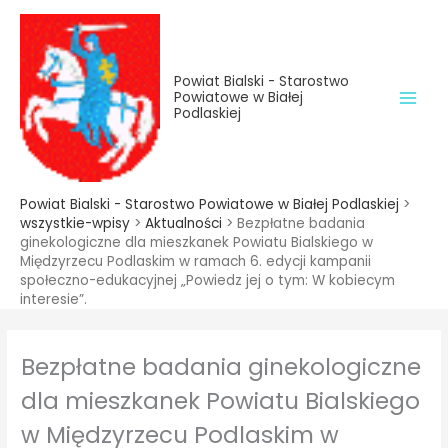
do
Przejdź
treści
do
treści
Powiat Bialski - Starostwo
Powiatowe w Białej
Podlaskiej
Powiat Bialski - Starostwo Powiatowe w Białej Podlaskiej
>
wszystkie-wpisy
>
Aktualności
>
Bezpłatne badania
ginekologiczne dla mieszkanek Powiatu Bialskiego w
Międzyrzecu Podlaskim w ramach 6. edycji kampanii
społeczno-edukacyjnej „Powiedz jej o tym: W kobiecym
interesie”.
Bezpłatne badania ginekologiczne
dla mieszkanek Powiatu Bialskiego
w Międzyrzecu Podlaskim w