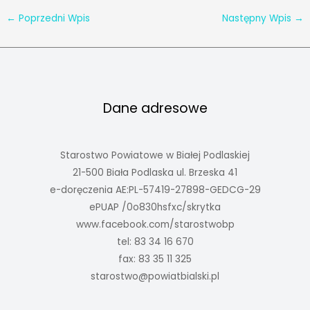
←
Poprzedni Wpis
Następny Wpis
→
Dane adresowe
Starostwo Powiatowe w Białej Podlaskiej
21-500 Biała Podlaska ul. Brzeska 41
e-doręczenia AE:PL-57419-27898-GEDCG-29
ePUAP /0o830hsfxc/skrytka
www.facebook.com/starostwobp
tel: 83 34 16 670
fax: 83 35 11 325
starostwo@powiatbialski.pl