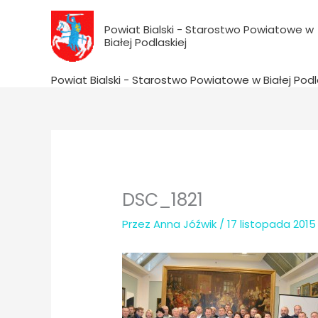
do
Przejdź
treści
do
Powiat Bialski - Starostwo Powiatowe w
Białej Podlaskiej
treści
Powiat Bialski - Starostwo Powiatowe w Białej Podl
DSC_1821
Przez
Anna Jóźwik
/
17 listopada 2015