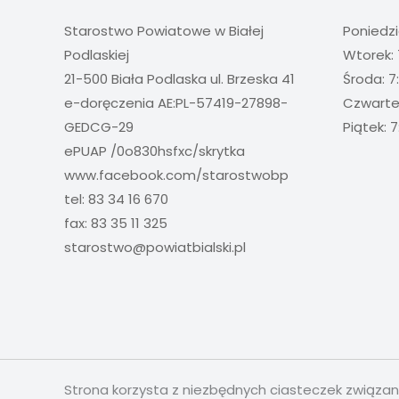
Starostwo Powiatowe w Białej
Poniedzi
Podlaskiej
Wtorek: 
21-500 Biała Podlaska ul. Brzeska 41
Środa: 7
e-doręczenia AE:PL-57419-27898-
Czwartek
GEDCG-29
Piątek: 7
ePUAP /0o830hsfxc/skrytka
www.facebook.com/starostwobp
tel: 83 34 16 670
fax: 83 35 11 325
starostwo@powiatbialski.pl
Strona korzysta z niezbędnych ciasteczek związa