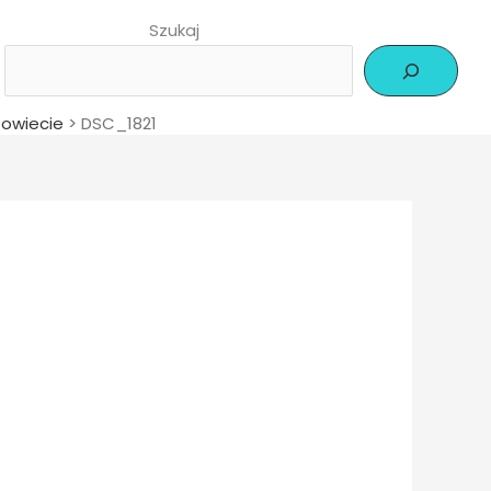
Szukaj
powiecie
>
DSC_1821