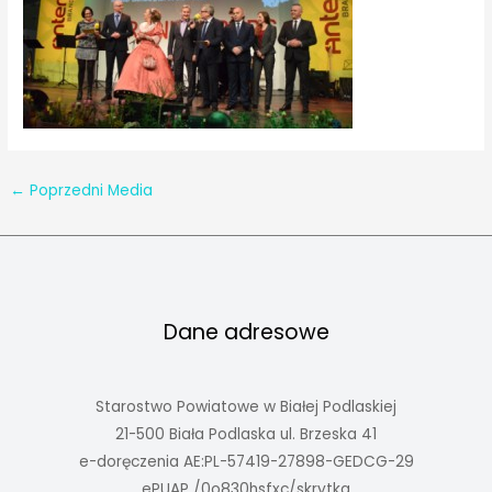
←
Poprzedni Media
Dane adresowe
Starostwo Powiatowe w Białej Podlaskiej
21-500 Biała Podlaska ul. Brzeska 41
e-doręczenia AE:PL-57419-27898-GEDCG-29
ePUAP /0o830hsfxc/skrytka