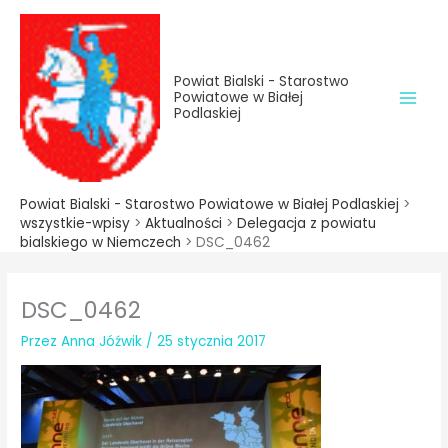
do
Przejdź
treści
do
treści
Powiat Bialski - Starostwo
Powiatowe w Białej
Podlaskiej
Powiat Bialski - Starostwo Powiatowe w Białej Podlaskiej
>
wszystkie-wpisy
>
Aktualności
>
Delegacja z powiatu
bialskiego w Niemczech
>
DSC_0462
DSC_0462
Przez
Anna Jóźwik
/
25 stycznia 2017