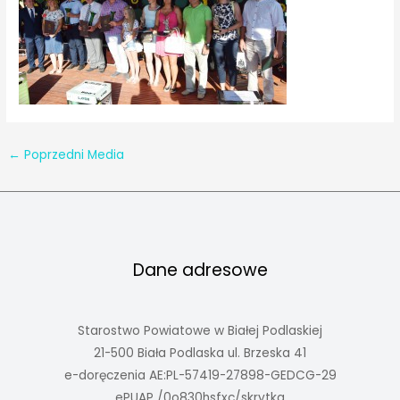
←
Poprzedni Media
Dane adresowe
Starostwo Powiatowe w Białej Podlaskiej
21-500 Biała Podlaska ul. Brzeska 41
e-doręczenia AE:PL-57419-27898-GEDCG-29
ePUAP /0o830hsfxc/skrytka