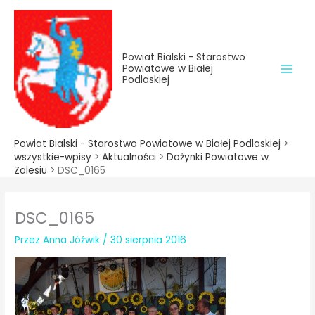
do
Przejdź
treści
do
treści
Powiat Bialski - Starostwo
Powiatowe w Białej
Podlaskiej
Powiat Bialski - Starostwo Powiatowe w Białej Podlaskiej
>
wszystkie-wpisy
>
Aktualności
>
Dożynki Powiatowe w
Zalesiu
>
DSC_0165
DSC_0165
Przez
Anna Jóźwik
/
30 sierpnia 2016