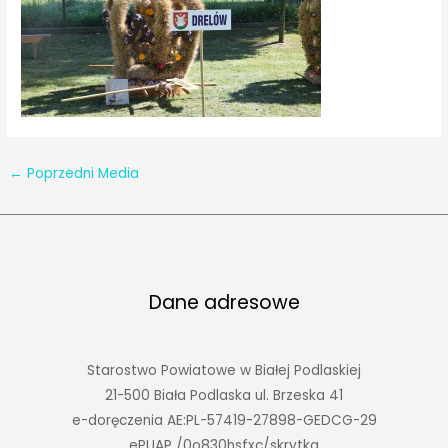
←
Poprzedni Media
Dane adresowe
Starostwo Powiatowe w Białej Podlaskiej
21-500 Biała Podlaska ul. Brzeska 41
e-doręczenia AE:PL-57419-27898-GEDCG-29
ePUAP /0o830hsfxc/skrytka