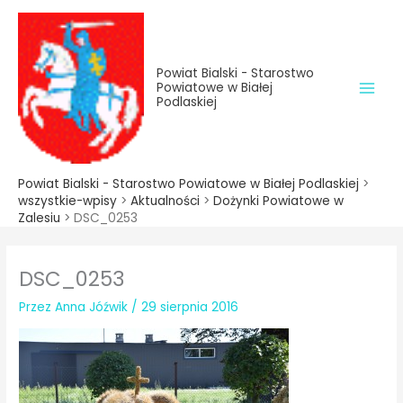
do
Przejdź
treści
do
treści
Powiat Bialski - Starostwo
Powiatowe w Białej
Podlaskiej
Powiat Bialski - Starostwo Powiatowe w Białej Podlaskiej
>
wszystkie-wpisy
>
Aktualności
>
Dożynki Powiatowe w
Zalesiu
>
DSC_0253
DSC_0253
Przez
Anna Jóźwik
/
29 sierpnia 2016