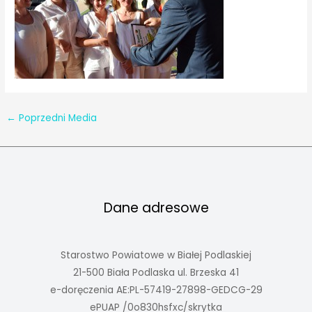
←
Poprzedni Media
Dane adresowe
Starostwo Powiatowe w Białej Podlaskiej
21-500 Biała Podlaska ul. Brzeska 41
e-doręczenia AE:PL-57419-27898-GEDCG-29
ePUAP /0o830hsfxc/skrytka