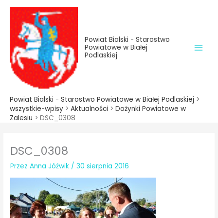
do
Przejdź
treści
do
treści
Powiat Bialski - Starostwo
Powiatowe w Białej
Podlaskiej
Powiat Bialski - Starostwo Powiatowe w Białej Podlaskiej
>
wszystkie-wpisy
>
Aktualności
>
Dożynki Powiatowe w
Zalesiu
>
DSC_0308
DSC_0308
Przez
Anna Jóźwik
/
30 sierpnia 2016