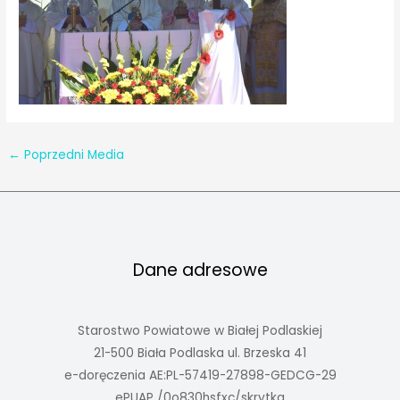
←
Poprzedni Media
Dane adresowe
Starostwo Powiatowe w Białej Podlaskiej
21-500 Biała Podlaska ul. Brzeska 41
e-doręczenia AE:PL-57419-27898-GEDCG-29
ePUAP /0o830hsfxc/skrytka