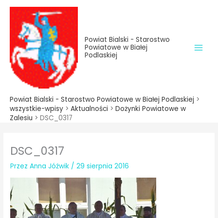
do
Przejdź
treści
do
treści
Powiat Bialski - Starostwo
Powiatowe w Białej
Podlaskiej
Powiat Bialski - Starostwo Powiatowe w Białej Podlaskiej
>
wszystkie-wpisy
>
Aktualności
>
Dożynki Powiatowe w
Zalesiu
>
DSC_0317
DSC_0317
Przez
Anna Jóźwik
/
29 sierpnia 2016