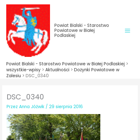
do
Przejdź
treści
do
treści
Powiat Bialski - Starostwo
Powiatowe w Białej
Podlaskiej
Powiat Bialski - Starostwo Powiatowe w Białej Podlaskiej
>
wszystkie-wpisy
>
Aktualności
>
Dożynki Powiatowe w
Zalesiu
>
DSC_0340
DSC_0340
Przez
Anna Jóźwik
/
29 sierpnia 2016