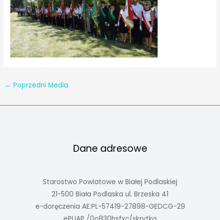
←
Poprzedni Media
Dane adresowe
Starostwo Powiatowe w Białej Podlaskiej
21-500 Biała Podlaska ul. Brzeska 41
e-doręczenia AE:PL-57419-27898-GEDCG-29
ePUAP /0o830hsfxc/skrytka