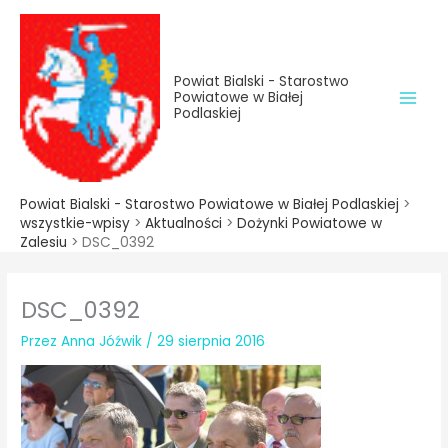
do
Przejdź
treści
do
treści
Powiat Bialski - Starostwo
Powiatowe w Białej
Podlaskiej
Powiat Bialski - Starostwo Powiatowe w Białej Podlaskiej
>
wszystkie-wpisy
>
Aktualności
>
Dożynki Powiatowe w
Zalesiu
>
DSC_0392
DSC_0392
Przez
Anna Jóźwik
/
29 sierpnia 2016