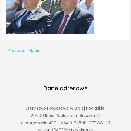
←
Poprzedni Media
Dane adresowe
Starostwo Powiatowe w Białej Podlaskiej
21-500 Biała Podlaska ul. Brzeska 41
e-doręczenia AE:PL-57419-27898-GEDCG-29
ePUAP /0o830hsfxc/skrytka