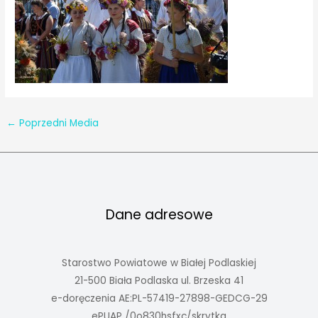
←
Poprzedni Media
Dane adresowe
Starostwo Powiatowe w Białej Podlaskiej
21-500 Biała Podlaska ul. Brzeska 41
e-doręczenia AE:PL-57419-27898-GEDCG-29
ePUAP /0o830hsfxc/skrytka