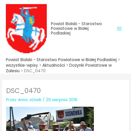
do
Przejdź
treści
do
treści
Powiat Bialski - Starostwo
Powiatowe w Białej
Podlaskiej
Powiat Bialski - Starostwo Powiatowe w Białej Podlaskiej
>
wszystkie-wpisy
>
Aktualności
>
Dożynki Powiatowe w
Zalesiu
>
DSC_0470
DSC_0470
Przez
Anna Jóźwik
/
29 sierpnia 2016