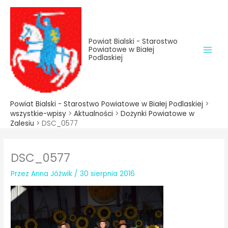
do
Przejdź
treści
do
treści
Powiat Bialski - Starostwo
Powiatowe w Białej
Podlaskiej
Powiat Bialski - Starostwo Powiatowe w Białej Podlaskiej
>
wszystkie-wpisy
>
Aktualności
>
Dożynki Powiatowe w
Zalesiu
>
DSC_0577
DSC_0577
Przez
Anna Jóźwik
/
30 sierpnia 2016