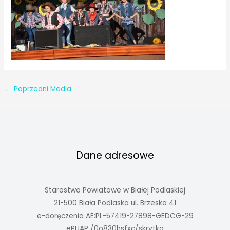
←
Poprzedni Media
Dane adresowe
Starostwo Powiatowe w Białej Podlaskiej
21-500 Biała Podlaska ul. Brzeska 41
e-doręczenia AE:PL-57419-27898-GEDCG-29
ePUAP /0o830hsfxc/skrytka