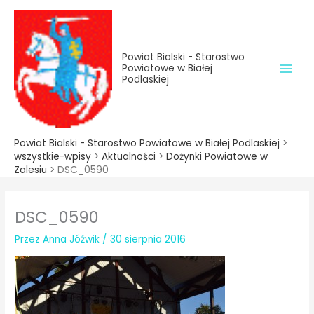
do
Przejdź
treści
do
treści
Powiat Bialski - Starostwo
Powiatowe w Białej
Podlaskiej
Powiat Bialski - Starostwo Powiatowe w Białej Podlaskiej
>
wszystkie-wpisy
>
Aktualności
>
Dożynki Powiatowe w
Zalesiu
>
DSC_0590
DSC_0590
Przez
Anna Jóźwik
/
30 sierpnia 2016