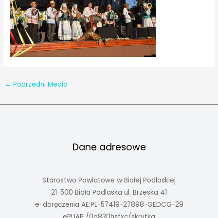
←
Poprzedni Media
Dane adresowe
Starostwo Powiatowe w Białej Podlaskiej
21-500 Biała Podlaska ul. Brzeska 41
e-doręczenia AE:PL-57419-27898-GEDCG-29
ePUAP /0o830hsfxc/skrytka