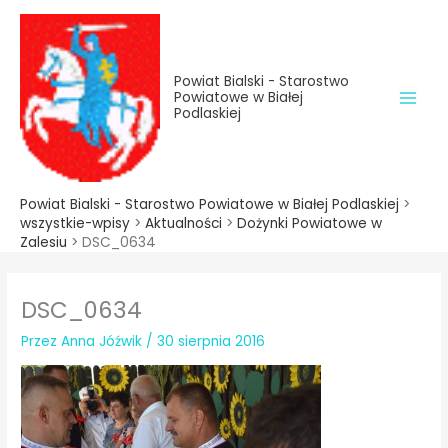
do
Przejdź
treści
do
treści
Powiat Bialski - Starostwo
Powiatowe w Białej
Podlaskiej
Powiat Bialski - Starostwo Powiatowe w Białej Podlaskiej
>
wszystkie-wpisy
>
Aktualności
>
Dożynki Powiatowe w
Zalesiu
>
DSC_0634
DSC_0634
Przez
Anna Jóźwik
/
30 sierpnia 2016