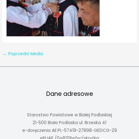
←
Poprzedni Media
Dane adresowe
Starostwo Powiatowe w Białej Podlaskiej
21-500 Biała Podlaska ul. Brzeska 41
e-doręczenia AE:PL-57419-27898-GEDCG-29
ePUAP /0o830hsfxc/skrytka