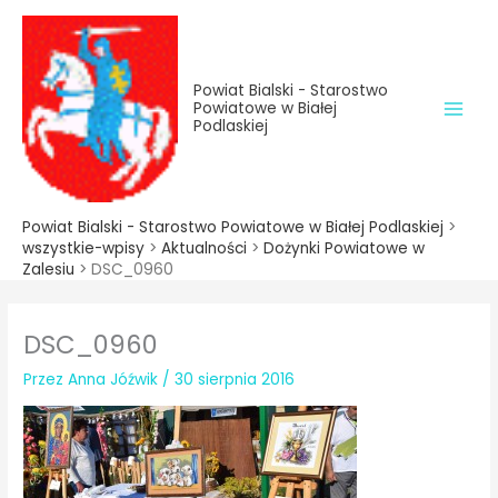
do
Przejdź
treści
do
treści
Powiat Bialski - Starostwo
Powiatowe w Białej
Podlaskiej
Powiat Bialski - Starostwo Powiatowe w Białej Podlaskiej
>
wszystkie-wpisy
>
Aktualności
>
Dożynki Powiatowe w
Zalesiu
>
DSC_0960
DSC_0960
Przez
Anna Jóźwik
/
30 sierpnia 2016