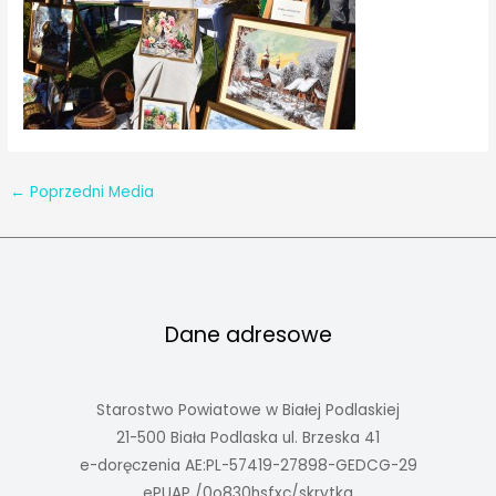
←
Poprzedni Media
Dane adresowe
Starostwo Powiatowe w Białej Podlaskiej
21-500 Biała Podlaska ul. Brzeska 41
e-doręczenia AE:PL-57419-27898-GEDCG-29
ePUAP /0o830hsfxc/skrytka