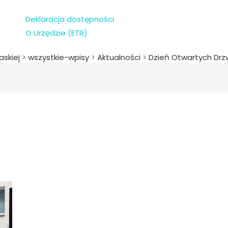
Deklaracja dostępności
O Urzędzie (ETR)
askiej
>
wszystkie-wpisy
>
Aktualności
>
Dzień Otwartych Drz