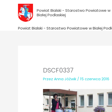
do
Przejdź
treści
do
Powiat Bialski - Starostwo Powiatowe w
Białej Podlaskiej
treści
Powiat Bialski - Starostwo Powiatowe w Białej Podl
DSCF0337
Przez
Anna Jóźwik
/
15 czerwca 2016