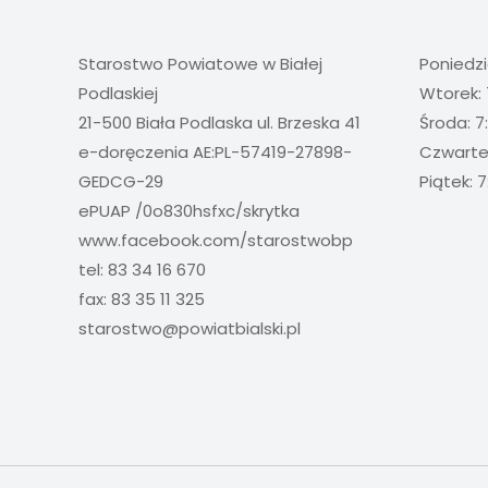
Starostwo Powiatowe w Białej
Poniedzi
Podlaskiej
Wtorek: 
21-500 Biała Podlaska ul. Brzeska 41
Środa: 7
e-doręczenia AE:PL-57419-27898-
Czwartek
GEDCG-29
Piątek: 7
ePUAP /0o830hsfxc/skrytka
www.facebook.com/starostwobp
tel: 83 34 16 670
fax: 83 35 11 325
starostwo@powiatbialski.pl