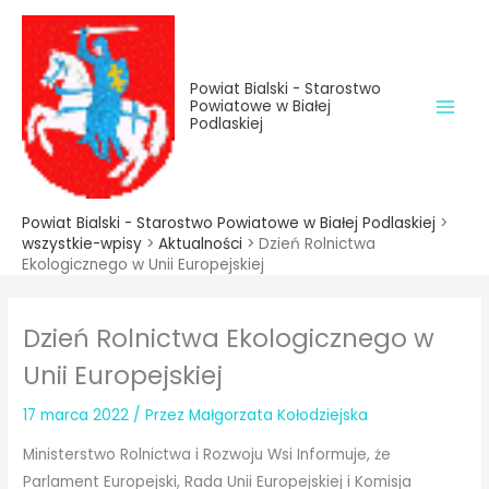
do
Przejdź
treści
do
treści
Powiat Bialski - Starostwo
Powiatowe w Białej
Podlaskiej
Powiat Bialski - Starostwo Powiatowe w Białej Podlaskiej
>
wszystkie-wpisy
>
Aktualności
>
Dzień Rolnictwa
Ekologicznego w Unii Europejskiej
Dzień Rolnictwa Ekologicznego w
Unii Europejskiej
17 marca 2022
/ Przez
Małgorzata Kołodziejska
Ministerstwo Rolnictwa i Rozwoju Wsi Informuje, że
Parlament Europejski, Rada Unii Europejskiej i Komisja