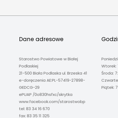
Dane adresowe
Godzi
Starostwo Powiatowe w Białej
Poniedzi
Podlaskiej
Wtorek: 
21-500 Biała Podlaska ul. Brzeska 41
Środa: 7
e-doręczenia AE:PL-57419-27898-
Czwartek
GEDCG-29
Piątek: 7
ePUAP /0o830hsfxc/skrytka
www.facebook.com/starostwobp
tel: 83 34 16 670
fax: 83 35 11 325