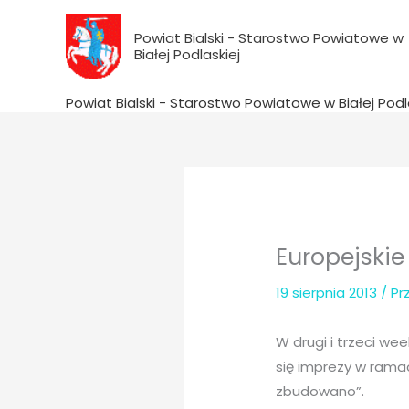
do
Przejdź
treści
do
Powiat Bialski - Starostwo Powiatowe w
Białej Podlaskiej
treści
Powiat Bialski - Starostwo Powiatowe w Białej Podl
Europejskie
19 sierpnia 2013
/ P
W drugi i trzeci we
się imprezy w rama
zbudowano”.