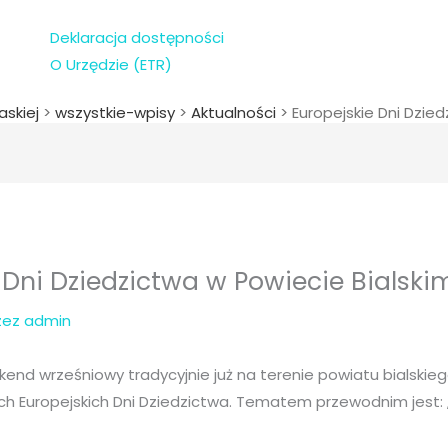
Deklaracja dostępności
O Urzędzie (ETR)
askiej
>
wszystkie-wpisy
>
Aktualności
>
Europejskie Dni Dzie
 Dni Dziedzictwa w Powiecie Bialski
rzez
admin
ekend wrześniowy tradycyjnie już na terenie powiatu bialsk
ch Europejskich Dni Dziedzictwa. Tematem przewodnim jest: „