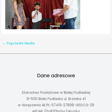
←
Poprzedni Media
Dane adresowe
Starostwo Powiatowe w Białej Podlaskiej
21-500 Biała Podlaska ul. Brzeska 41
e-doręczenia AE:PL-57419-27898-GEDCG-29
ePUAP /0o830hsfxc/skrytka