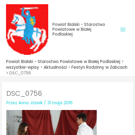
do
Przejdź
treści
do
treści
Powiat Bialski - Starostwo
Powiatowe w Białej
Podlaskiej
Powiat Bialski - Starostwo Powiatowe w Białej Podlaskiej
>
wszystkie-wpisy
>
Aktualności
>
Festyn Rodzinny w Żabcach
>
DSC_0756
DSC_0756
Przez
Anna Jóźwik
/
31 maja 2016