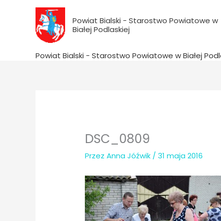
do
Przejdź
treści
do
Powiat Bialski - Starostwo Powiatowe w
Białej Podlaskiej
treści
Powiat Bialski - Starostwo Powiatowe w Białej Podl
DSC_0809
Przez
Anna Jóźwik
/
31 maja 2016