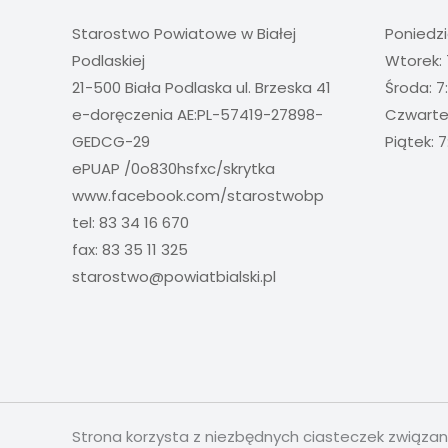
Starostwo Powiatowe w Białej
Poniedzi
Podlaskiej
Wtorek: 
21-500 Biała Podlaska ul. Brzeska 41
Środa: 7
e-doręczenia AE:PL-57419-27898-
Czwartek
GEDCG-29
Piątek: 7
ePUAP /0o830hsfxc/skrytka
www.facebook.com/starostwobp
tel: 83 34 16 670
fax: 83 35 11 325
starostwo@powiatbialski.pl
Strona korzysta z niezbędnych ciasteczek związa