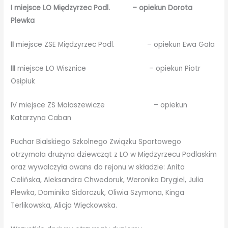
I miejsce LO Międzyrzec Podl. –
opiekun Dorota
Plewka
II
miejsce ZSE Międzyrzec Podl. – opiekun Ewa Gała
III
miejsce LO Wisznice – opiekun Piotr
Osipiuk
IV miejsce ZS Małaszewicze – opiekun
Katarzyna Caban
Puchar Bialskiego Szkolnego Związku Sportowego
otrzymała drużyna dziewcząt z LO w Międzyrzecu Podlaskim
oraz wywalczyła awans do rejonu w składzie: Anita
Celińska, Aleksandra Chwedoruk, Weronika Drygiel, Julia
Plewka, Dominika Sidorczuk, Oliwia Szymona, Kinga
Terlikowska, Alicja Więckowska.