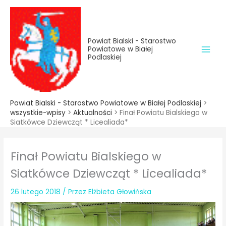
do
Przejdź
treści
do
treści
Powiat Bialski - Starostwo
Powiatowe w Białej
Podlaskiej
Powiat Bialski - Starostwo Powiatowe w Białej Podlaskiej
>
wszystkie-wpisy
>
Aktualności
>
Finał Powiatu Bialskiego w
Siatkówce Dziewcząt * Licealiada*
Finał Powiatu Bialskiego w
Siatkówce Dziewcząt * Licealiada*
26 lutego 2018
/ Przez
Elżbieta Głowińska