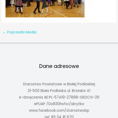
←
Poprzedni Media
Dane adresowe
Starostwo Powiatowe w Białej Podlaskiej
21-500 Biała Podlaska ul. Brzeska 41
e-doręczenia AE:PL-57419-27898-GEDCG-29
ePUAP /0o830hsfxc/skrytka
www.facebook.com/starostwobp
tel: 83 34 16 670