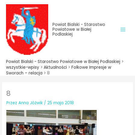
do
Przejdź
treści
do
treści
Powiat Bialski - Starostwo
Powiatowe w Białej
Podlaskiej
Powiat Bialski - Starostwo Powiatowe w Białej Podlaskiej
>
wszystkie-wpisy
>
Aktualności
>
Folkowe Impresje w
Sworach – relacja
>
8
8
Przez
Anna Jóźwik
/
25 maja 2018