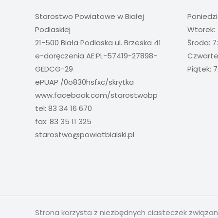
Starostwo Powiatowe w Białej
Poniedzi
Podlaskiej
Wtorek: 
21-500 Biała Podlaska ul. Brzeska 41
Środa: 7
e-doręczenia AE:PL-57419-27898-
Czwartek
GEDCG-29
Piątek: 7
ePUAP /0o830hsfxc/skrytka
www.facebook.com/starostwobp
tel: 83 34 16 670
fax: 83 35 11 325
starostwo@powiatbialski.pl
Strona korzysta z niezbędnych ciasteczek związa