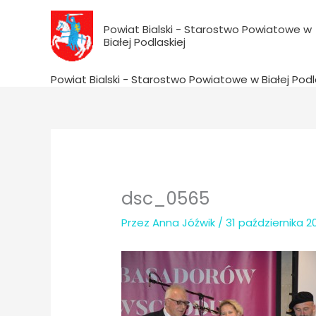
do
Przejdź
treści
do
Powiat Bialski - Starostwo Powiatowe w
Białej Podlaskiej
treści
Powiat Bialski - Starostwo Powiatowe w Białej Podl
dsc_0565
Przez
Anna Jóźwik
/
31 października 2