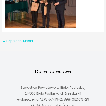
←
Poprzedni Media
Dane adresowe
Starostwo Powiatowe w Białej Podlaskiej
21-500 Biała Podlaska ul. Brzeska 41
e-doręczenia AE:PL-57419-27898-GEDCG-29
ePUAP /0o830hsfxc/skrytka