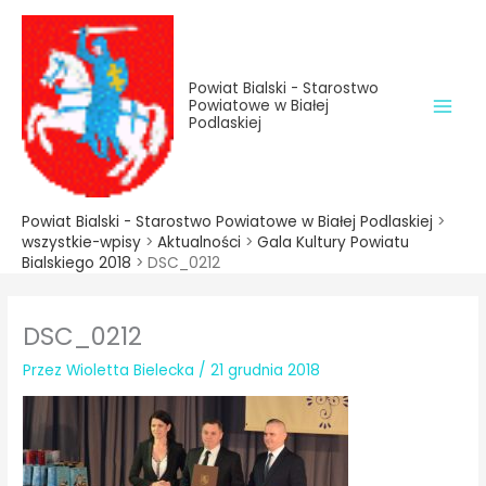
do
Przejdź
treści
do
treści
Powiat Bialski - Starostwo
Powiatowe w Białej
Podlaskiej
Powiat Bialski - Starostwo Powiatowe w Białej Podlaskiej
>
wszystkie-wpisy
>
Aktualności
>
Gala Kultury Powiatu
Bialskiego 2018
>
DSC_0212
DSC_0212
Przez
Wioletta Bielecka
/
21 grudnia 2018