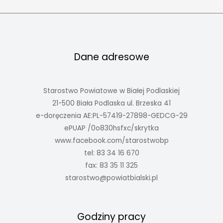
Dane adresowe
Starostwo Powiatowe w Białej Podlaskiej
21-500 Biała Podlaska ul. Brzeska 41
e-doręczenia AE:PL-57419-27898-GEDCG-29
ePUAP /0o830hsfxc/skrytka
www.facebook.com/starostwobp
tel: 83 34 16 670
fax: 83 35 11 325
starostwo@powiatbialski.pl
Godziny pracy