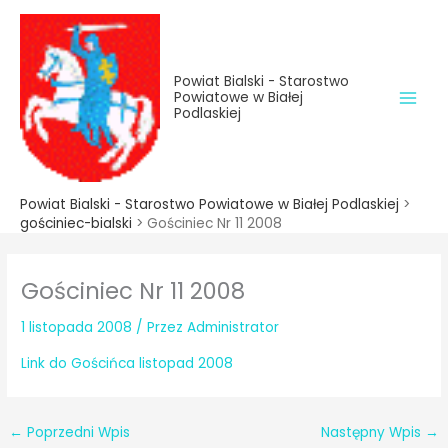
do
Przejdź
treści
do
treści
Powiat Bialski - Starostwo
Powiatowe w Białej
Podlaskiej
Powiat Bialski - Starostwo Powiatowe w Białej Podlaskiej
>
gościniec-bialski
>
Gościniec Nr 11 2008
Gościniec Nr 11 2008
1 listopada 2008
/ Przez
Administrator
Link do Gościńca listopad 2008
←
Poprzedni Wpis
Następny Wpis
→