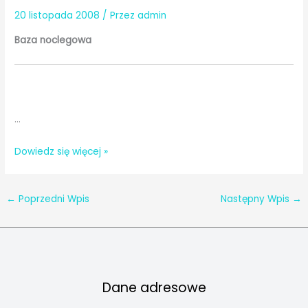
20 listopada 2008
/ Przez
admin
Baza noclegowa
…
Gmina
Dowiedz się więcej »
Biała
Podlaska
←
Poprzedni Wpis
Następny Wpis
→
Dane adresowe