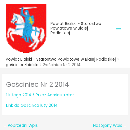
do
Przejdź
treści
do
treści
Powiat Bialski - Starostwo
Powiatowe w Białej
Podlaskiej
Powiat Bialski - Starostwo Powiatowe w Białej Podlaskiej
>
gościniec-bialski
>
Gościniec Nr 2 2014
Gościniec Nr 2 2014
1 lutego 2014
/ Przez
Administrator
Link do Gościńca luty 2014
←
Poprzedni Wpis
Następny Wpis
→