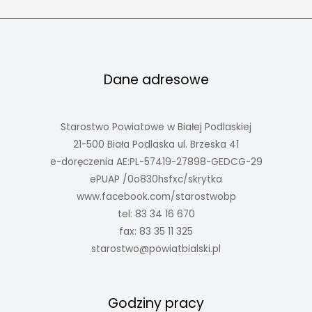
Dane adresowe
Starostwo Powiatowe w Białej Podlaskiej
21-500 Biała Podlaska ul. Brzeska 41
e-doręczenia AE:PL-57419-27898-GEDCG-29
ePUAP /0o830hsfxc/skrytka
www.facebook.com/starostwobp
tel: 83 34 16 670
fax: 83 35 11 325
starostwo@powiatbialski.pl
Godziny pracy