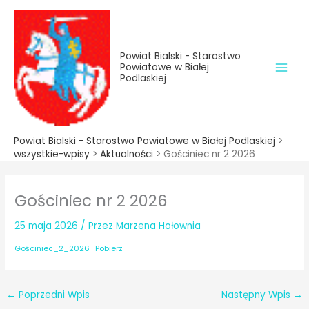
do
Przejdź
treści
do
treści
Powiat Bialski - Starostwo
Powiatowe w Białej
Podlaskiej
Powiat Bialski - Starostwo Powiatowe w Białej Podlaskiej
>
wszystkie-wpisy
>
Aktualności
>
Gościniec nr 2 2026
Gościniec nr 2 2026
25 maja 2026
/ Przez
Marzena Hołownia
Gościniec_2_2026
Pobierz
←
Poprzedni Wpis
Następny Wpis
→