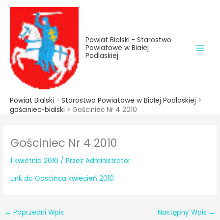
do
Przejdź
treści
do
treści
Powiat Bialski - Starostwo
Powiatowe w Białej
Podlaskiej
Powiat Bialski - Starostwo Powiatowe w Białej Podlaskiej
>
gościniec-bialski
>
Gościniec Nr 4 2010
Gościniec Nr 4 2010
1 kwietnia 2010
/ Przez
Administrator
Link do Gościńca kwiecień 2010
←
Poprzedni Wpis
Następny Wpis
→