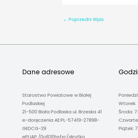
←
Poprzedni Wpis
Dane adresowe
Godzi
Starostwo Powiatowe w Białej
Poniedzi
Podlaskiej
Wtorek: 
21-500 Biała Podlaska ul. Brzeska 41
Środa: 7
e-doręczenia AE:PL-57419-27898-
Czwartek
GEDCG-29
Piątek: 7
ePUAP /0o830hsfxc/skrytka