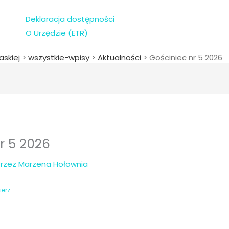
Deklaracja dostępności
O Urzędzie (ETR)
askiej
>
wszystkie-wpisy
>
Aktualności
>
Gościniec nr 5 2026
r 5 2026
Przez
Marzena Hołownia
ierz