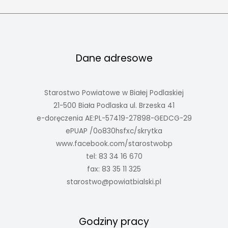
Dane adresowe
Starostwo Powiatowe w Białej Podlaskiej
21-500 Biała Podlaska ul. Brzeska 41
e-doręczenia AE:PL-57419-27898-GEDCG-29
ePUAP /0o830hsfxc/skrytka
www.facebook.com/starostwobp
tel: 83 34 16 670
fax: 83 35 11 325
starostwo@powiatbialski.pl
Godziny pracy