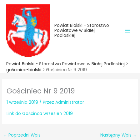
do
Przejdź
treści
do
treści
Powiat Bialski - Starostwo
Powiatowe w Białej
Podlaskiej
Powiat Bialski - Starostwo Powiatowe w Białej Podlaskiej
>
gościniec-bialski
>
Gościniec Nr 9 2019
Gościniec Nr 9 2019
1 września 2019
/ Przez
Administrator
Link do Gościńca wrzesień 2019
←
Poprzedni Wpis
Następny Wpis
→