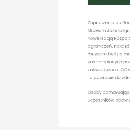
Zaproszenie do R
Muzeum Józefa Ign
nowelizacją Rozpor
ograniczeń, nakazó
muzeum będzie mogł
zaszczepionych prz
zaświadczenia COVI
i o powrocie do zdr
Osoby odmawiające 
uczestników obowią