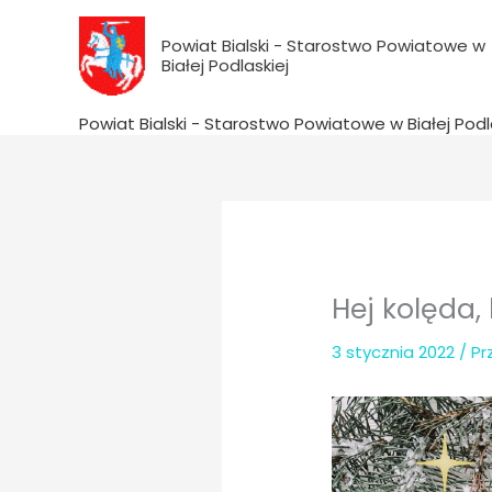
do
Przejdź
treści
do
Powiat Bialski - Starostwo Powiatowe w
Białej Podlaskiej
treści
Powiat Bialski - Starostwo Powiatowe w Białej Podl
Hej kolęda
3 stycznia 2022
/ P