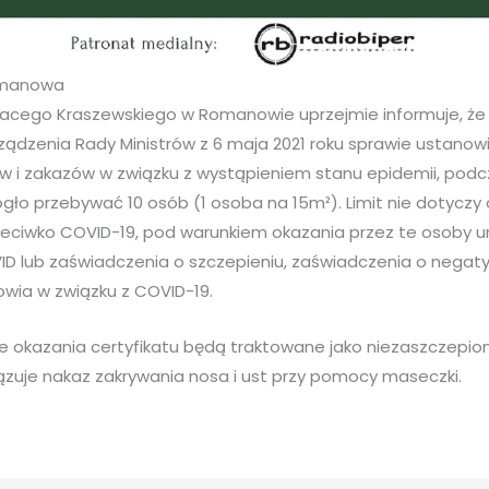
omanowa
acego Kraszewskiego w Romanowie uprzejmie informuje, że 
ządzenia Rady Ministrów z 6 maja 2021 roku sprawie ustanow
w i zakazów w związku z wystąpieniem stanu epidemii, podc
o przebywać 10 osób (1 osoba na 15m²). Limit nie dotyczy 
eciwko COVID-19, pod warunkiem okazania przez te osoby u
D lub zaświadczenia o szczepieniu, zaświadczenia o negat
owia w związku z COVID-19.
okazania certyfikatu będą traktowane jako niezaszczepion
zuje nakaz zakrywania nosa i ust przy pomocy maseczki.