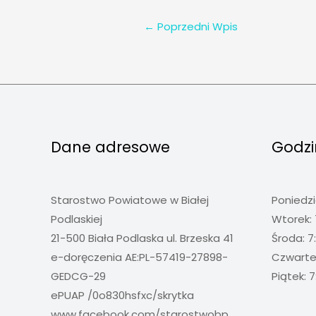
←
Poprzedni Wpis
Dane adresowe
Godzi
Starostwo Powiatowe w Białej
Poniedzi
Podlaskiej
Wtorek: 
21-500 Biała Podlaska ul. Brzeska 41
Środa: 7
e-doręczenia AE:PL-57419-27898-
Czwartek
GEDCG-29
Piątek: 7
ePUAP /0o830hsfxc/skrytka
www.facebook.com/starostwobp