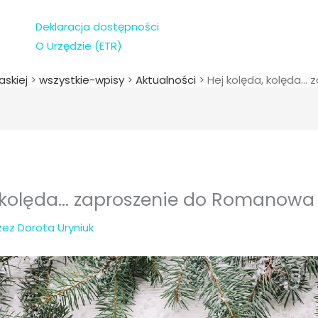
Deklaracja dostępności
O Urzędzie (ETR)
askiej
>
wszystkie-wpisy
>
Aktualności
>
Hej kolęda, kolęda…
, kolęda… zaproszenie do Romanowa
rzez
Dorota Uryniuk