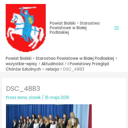
do
Przejdź
treści
do
treści
Powiat Bialski - Starostwo
Powiatowe w Białej
Podlaskiej
Powiat Bialski - Starostwo Powiatowe w Białej Podlaskiej
>
wszystkie-wpisy
>
Aktualności
>
I Powiatowy Przegląd
Chórów Szkolnych – relacja
>
DSC_4883
DSC_4883
Przez
Anna Jóźwik
/
16 maja 2016