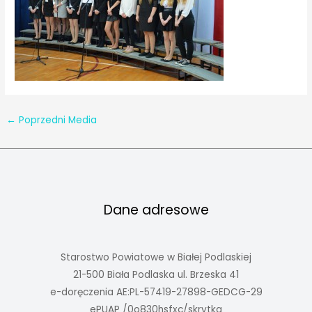
←
Poprzedni Media
Dane adresowe
Starostwo Powiatowe w Białej Podlaskiej
21-500 Biała Podlaska ul. Brzeska 41
e-doręczenia AE:PL-57419-27898-GEDCG-29
ePUAP /0o830hsfxc/skrytka