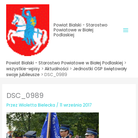
do
Przejdź
treści
do
treści
Powiat Bialski - Starostwo
Powiatowe w Białej
Podlaskiej
Powiat Bialski - Starostwo Powiatowe w Białej Podlaskiej
>
wszystkie-wpisy
>
Aktualności
>
Jednostki OSP świętowały
swoje jubileusze
>
DSC_0989
DSC_0989
Przez
Wioletta Bielecka
/
11 września 2017