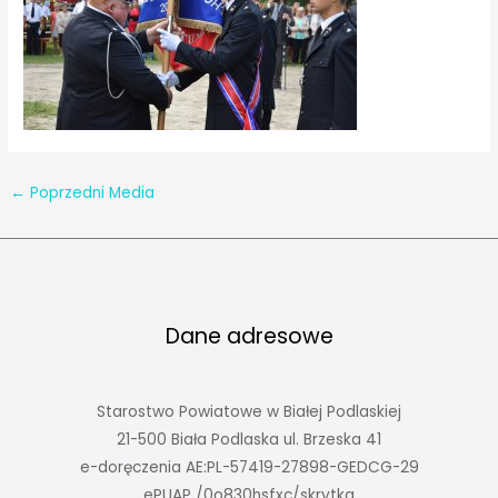
←
Poprzedni Media
Dane adresowe
Starostwo Powiatowe w Białej Podlaskiej
21-500 Biała Podlaska ul. Brzeska 41
e-doręczenia AE:PL-57419-27898-GEDCG-29
ePUAP /0o830hsfxc/skrytka