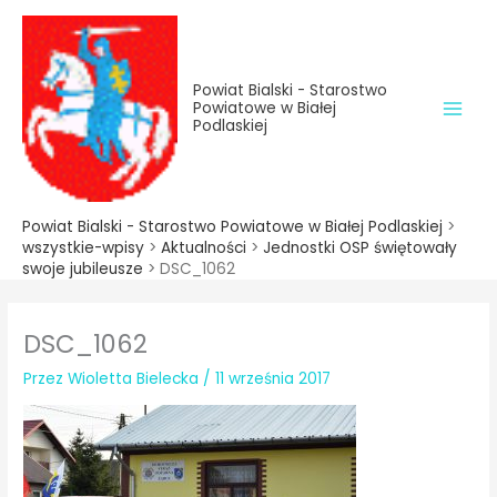
do
Przejdź
treści
do
treści
Powiat Bialski - Starostwo
Powiatowe w Białej
Podlaskiej
Powiat Bialski - Starostwo Powiatowe w Białej Podlaskiej
>
wszystkie-wpisy
>
Aktualności
>
Jednostki OSP świętowały
swoje jubileusze
>
DSC_1062
DSC_1062
Przez
Wioletta Bielecka
/
11 września 2017