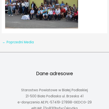
←
Poprzedni Media
Dane adresowe
Starostwo Powiatowe w Białej Podlaskiej
21-500 Biała Podlaska ul. Brzeska 41
e-doręczenia AE:PL-57419-27898-GEDCG-29
ePUAP /0o830hsfxc/skrytka