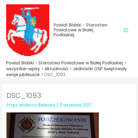
do
Przejdź
treści
do
treści
Powiat Bialski - Starostwo
Powiatowe w Białej
Podlaskiej
Powiat Bialski - Starostwo Powiatowe w Białej Podlaskiej
>
wszystkie-wpisy
>
Aktualności
>
Jednostki OSP świętowały
swoje jubileusze
>
DSC_1093
DSC_1093
Przez
Wioletta Bielecka
/
11 września 2017