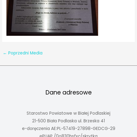
←
Poprzedni Media
Dane adresowe
Starostwo Powiatowe w Białej Podlaskiej
21-500 Biała Podlaska ul. Brzeska 41
e-doręczenia AE:PL-57419-27898-GEDCG-29
ePUAP /0o830hsfxc/skrytka