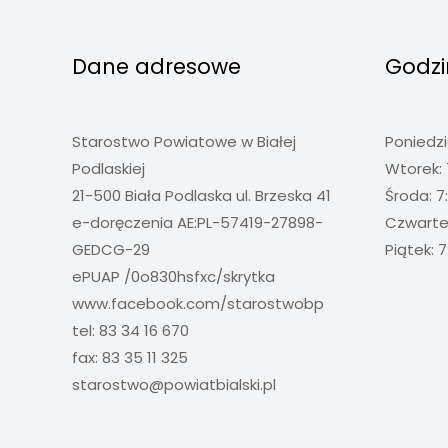
Dane adresowe
Godzi
Starostwo Powiatowe w Białej
Poniedzi
Podlaskiej
Wtorek: 
21-500 Biała Podlaska ul. Brzeska 41
Środa: 7
e-doręczenia AE:PL-57419-27898-
Czwartek
GEDCG-29
Piątek: 7
ePUAP /0o830hsfxc/skrytka
www.facebook.com/starostwobp
tel: 83 34 16 670
fax: 83 35 11 325
starostwo@powiatbialski.pl