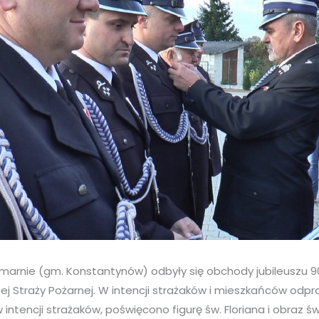
arnie (gm. Konstantynów) odbyły się obchody jubileuszu 90
ej Straży Pożarnej. W intencji strażaków i mieszkańców odp
intencji strażaków, poświęcono figurę św. Floriana i obraz ś