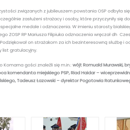
ystości związanych z jubileuszem powstania OSP odbyła się
zczególnie zasłużeni strażacy i osoby, które przyczyniły się do
i specjalne medale i odznaczenia. W imieniu starosty bialskie
go ZOSP RP Mariusza Filipiuka odznaczenia wręczał dh Czes
 Podziękował on strażakom za ich bezinteresowną służbę i o
list gratulacyjny.
 Komarna gości znaleźli się m.in.:
wójt Romuald Murawski, br
ca komendanta miejskiego PSP, Riad Haidar – wiceprzewidn
kiego, Tadeusz Łazowski – dyrektor Pogotowia Ratunkoweg