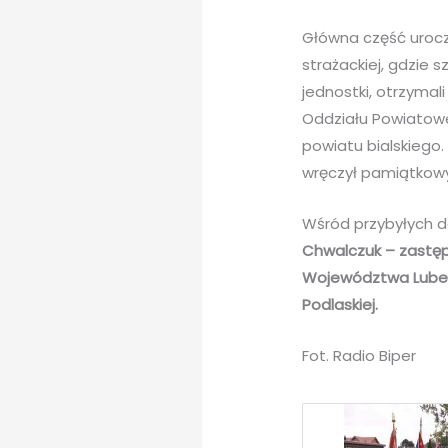
Główna część urocz
strażackiej, gdzie s
jednostki, otrzymal
Oddziału Powiatowe
powiatu bialskiego.
wręczył pamiątkowy 
Wśród przybyłych do
Chwalczuk – zastęp
Województwa Lubels
Podlaskiej.
Fot. Radio Biper