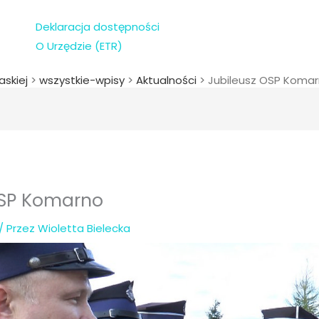
Deklaracja dostępności
O Urzędzie (ETR)
askiej
>
wszystkie-wpisy
>
Aktualności
>
Jubileusz OSP Koma
OSP Komarno
/ Przez
Wioletta Bielecka