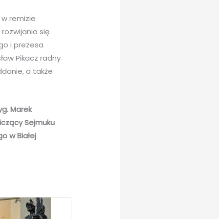
 w remizie
 rozwijania się
go i prezesa
ław Pikacz radny
ddanie, a także
yg. Marek
iczący Sejmuku
o w Białej