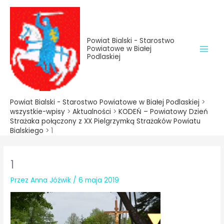
do
Przejdź
treści
do
treści
Powiat Bialski - Starostwo
Powiatowe w Białej
Podlaskiej
Powiat Bialski - Starostwo Powiatowe w Białej Podlaskiej
>
wszystkie-wpisy
>
Aktualności
>
KODEŃ – Powiatowy Dzień
Strażaka połączony z XX Pielgrzymką Strażaków Powiatu
Bialskiego
>
1
1
Przez
Anna Jóźwik
/
6 maja 2019