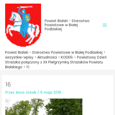
do
Przejdź
treści
do
treści
Powiat Bialski - Starostwo
Powiatowe w Białej
Podlaskiej
Powiat Bialski - Starostwo Powiatowe w Białej Podlaskiej
>
wszystkie-wpisy
>
Aktualności
>
KODEŃ – Powiatowy Dzień
Strażaka połączony z XX Pielgrzymką Strażaków Powiatu
Bialskiego
>
16
16
Przez
Anna Jóźwik
/
6 maja 2019