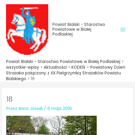
do
Przejdź
treści
do
treści
Powiat Bialski - Starostwo
Powiatowe w Białej
Podlaskiej
Powiat Bialski - Starostwo Powiatowe w Białej Podlaskiej
>
wszystkie-wpisy
>
Aktualności
>
KODEŃ – Powiatowy Dzień
Strażaka połączony z XX Pielgrzymką Strażaków Powiatu
Bialskiego
>
18
18
Przez
Anna Jóźwik
/
6 maja 2019