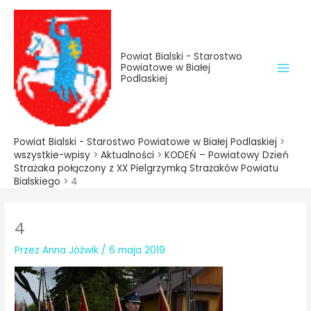
do
Przejdź
treści
do
treści
Powiat Bialski - Starostwo
Powiatowe w Białej
Podlaskiej
Powiat Bialski - Starostwo Powiatowe w Białej Podlaskiej
>
wszystkie-wpisy
>
Aktualności
>
KODEŃ – Powiatowy Dzień
Strażaka połączony z XX Pielgrzymką Strażaków Powiatu
Bialskiego
>
4
4
Przez
Anna Jóźwik
/
6 maja 2019