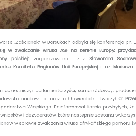
Dworze „Zaścianek” w Borsukach odbyła się konferencja pn.
ię w zwalczanie wirusa ASF na terenie Europy: przykła
ony polskiej”
zorganizowana przez
Sławomira Sosnow
onka Komitetu Regionów Unii Europejskiej
oraz
Mariusza 
m uczestniczyli parlamentarzyści, samorządowcy, producen
rodowiska naukowego oraz kół łowieckich otworzył
dr
Prze
podarstwa Wiejskiego. Poinformował licznie przybyłych, ż
wniosków i dezyderatów, które następnie zostaną wykorzys
gionów w sprawie zwalczania wirusa afrykańskiego pomoru św