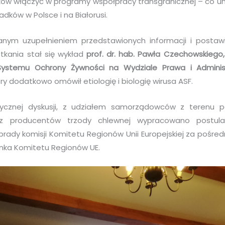
tków włączyć w programy współpracy transgranicznej – co um
padków w Polsce i na Białorusi.
ym uzupełnieniem przedstawionych informacji i postaw
otkania stał się wykład
prof. dr. hab. Pawła Czechowskiego,
ystemu Ochrony Żywności na Wydziale Prawa i Administ
óry dodatkowo omówił etiologię i biologię wirusa ASF.
ycznej dyskusji, z udziałem samorządowców z terenu po
z producentów trzody chlewnej wypracowano postula
rady komisji Komitetu Regionów Unii Europejskiej za pośr
nka Komitetu Regionów UE.