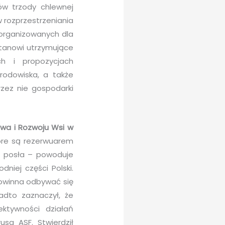
ów trzody chlewnej
w rozprzestrzeniania
 organizowanych dla
stanowi utrzymujące
ch i propozycjach
rodowiska, a także
rzez nie gospodarki
twa i Rozwoju Wsi w
tóre są rezerwuarem
e posła – powoduje
iej części Polski.
powinna odbywać się
adto zaznaczył, że
ektywności działań
a ASF. Stwierdził