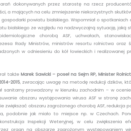
tarań dokonywanych przez starostę na rzecz producent
ości, a mających na celu zmniejszenie niekorzystnych skutkó
a gospodarki powiatu bialskiego. Wspomniał o spotkaniach
u bialskiego ze względu na nadzwyczajną sytuację, jaką 
pidemiologiczne chorobą ASF, uchwałach, stanowiska
ezesa Rady Ministrów, ministrów resortu rolnictwa oraz ś
zonych w odniesieniu do kół łowieckich i realizowanej p
brał także
Marek Sawicki – poseł na Sejm RP, Minister Rolnic
2014-2015
, zwracając uwagę na metodę redukcji dzików, k
zał sanitarny prowadzony w kierunku zachodnim – w oceni
uwanie obszaru występowania wirusa ASF w stronę zachodn
ie zwiększać obszaru zagrożonego chorobą ASF, redukcja 
ka, podobnie jak miało to miejsce np. w Czechach. Pon
konstrukcja Inspekcji Weteryjnej, w celu zwiększenia ef
zez organ na obszarze zagrożonym występowaniem wirus