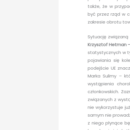
także, że w przyp
być przez rząd w c
zakresie obrotu to
Sytuację związaną 
Krzysztof Hetman –
statystycznych w ty
pojawiania się ko
podejście UE znacz
Marka Sulimy – kt
wystąpienia choro
członkowskich. Zaz
związanych z wystą
nie wykorzystuje j
samym nie prowadzi
z niego płynące bę