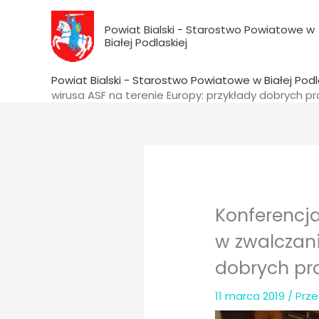
do
Przejdź
treści
do
Powiat Bialski - Starostwo Powiatowe w
Białej Podlaskiej
treści
Powiat Bialski - Starostwo Powiatowe w Białej Podl
wirusa ASF na terenie Europy: przykłady dobrych pra
Konferencja
w zwalczani
dobrych pra
11 marca 2019
/ Prz