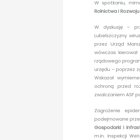
W spotkaniu, mim
Rolnictwa i Rozwoju
W dyskusję – pr
Lubelszczyzny wir
przez Urząd Marsz
wówczas kierował 
rządowego programu
urzędu – poprzez z
Wskazał wymierne 
ochroną przed ro
zwalczaniem ASF po
Zagrożenie epide
podejmowane przez 
Gospodarki i Infras
m.in. Inspekcji W