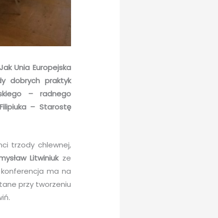
„Jak Unia Europejska
dy dobrych praktyk
skiego – radnego
Filipiuka – Starostę
ci trzody chlewnej,
mysław Litwiniuk
ze
e konferencja ma na
tane przy tworzeniu
iń.