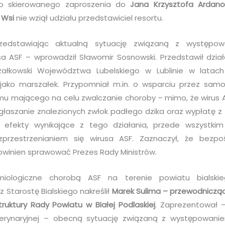
o skierowanego zaproszenia do
Jana Krzysztofa Ardano
 Wsi
nie wziął udziału przedstawiciel resortu.
zedstawiając aktualną sytuację związaną z występow
usa ASF – wprowadził Sławomir Sosnowski. Przedstawił dzi
ałkowski Województwa Lubelskiego w Lublinie w latach
jako marszałek. Przypomniał m.in. o wsparciu przez sa
 mającego na celu zwalczanie choroby – mimo, że wirus A
głaszanie znalezionych zwłok padłego dzika oraz wypłatę z 
efekty wynikające z tego działania, przede wszystkim
zprzestrzenianiem się wirusa ASF. Zaznaczył, że bezpo
winien sprawować Prezes Rady Ministrów.
miologiczne chorobą ASF na terenie powiatu bialskie
Starostę Bialskiego nakreślił
Marek Sulima – przewodniczący
truktury Rady Powiatu w Białej Podlaskiej
. Zaprezentował 
eterynaryjnej – obecną sytuację związaną z występowani