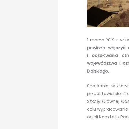
1 marca 2019 r. w 
powinna włączyć s
i oczekiwania str
województwa i czł
Bialskiego.
Spotkanie, w który
przedstawiciele ś
Szkoły Głównej Gos
celu wypracowanie 
opinii Komitetu Re