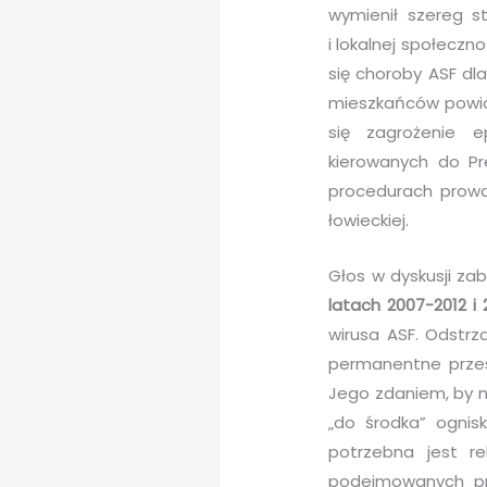
wymienił szereg s
i lokalnej społeczn
się choroby ASF dl
mieszkańców powiat
się zagrożenie e
kierowanych do Pr
procedurach prowad
łowieckiej.
Głos w dyskusji za
latach 2007-2012 i 
wirusa ASF. Odstr
permanentne przes
Jego zdaniem, by n
„do środka” ognis
potrzebna jest re
podejmowanych pr