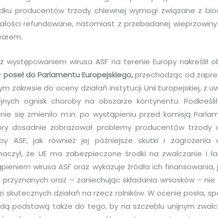
adku producentów trzody chlewnej wymogi związane z bio
ałości refundowane, natomiast z przebadanej wieprzowiny 
warem.
z występowaniem wirusa ASF na terenie Europy nakreślił 
 poseł do Parlamentu Europejskiego,
przechodząc od zapre
m zakresie do oceny działań instytucji Unii Europejskiej, z 
lejnych ognisk choroby na obszarze kontynentu. Podkreśli
nie się zmieniło m.in. po wystąpieniu przed komisją Parla
óry dosadnie zobrazował problemy producentów trzody 
by ASF, jak również jej późniejsze skutki i zagrożenia
naczył, że UE ma zabezpieczone środki na zwalczanie i ła
pieniem wirusa ASF oraz wykazuje źródła ich finansowania,
uż przyznanych oraz – zaniechując składania wniosków – nie 
 skutecznych działań na rzecz rolników. W ocenie posła, spo
dą podstawą także do tego, by na szczeblu unijnym zwalc