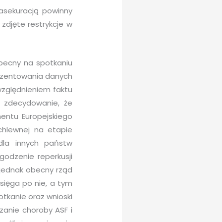
asekuracją powinny
zdjęte restrykcje w
obecny na spotkaniu
zentowania danych
uwzględnieniem faktu
ł zdecydowanie, że
mentu Europejskiego
chlewnej na etapie
 dla innych państw
godzenie reperkusji
 jednak obecny rząd
sięga po nie, a tym
tkanie oraz wnioski
zanie choroby ASF i