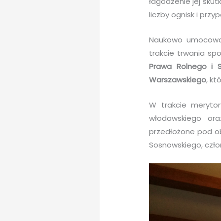
łagodzenie jej sku
liczby ognisk i przy
Naukowo umocowan
trakcie trwania sp
Prawa Rolnego i S
Warszawskiego
, kt
W trakcie merytor
włodawskiego ora
przedłożone pod ob
Sosnowskiego, czło