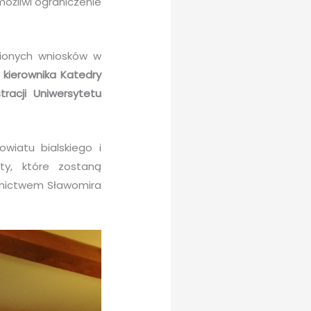
ożliwi ograniczenie
ionych wniosków w
 kierownika Katedry
racji Uniwersytetu
wiatu bialskiego i
ty, które zostaną
ednictwem Sławomira