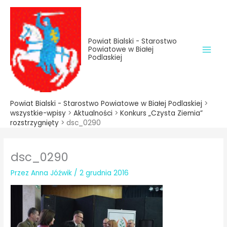
do
Przejdź
treści
do
treści
Powiat Bialski - Starostwo
Powiatowe w Białej
Podlaskiej
Powiat Bialski - Starostwo Powiatowe w Białej Podlaskiej
>
wszystkie-wpisy
>
Aktualności
>
Konkurs „Czysta Ziemia”
rozstrzygnięty
>
dsc_0290
dsc_0290
Przez
Anna Jóźwik
/
2 grudnia 2016