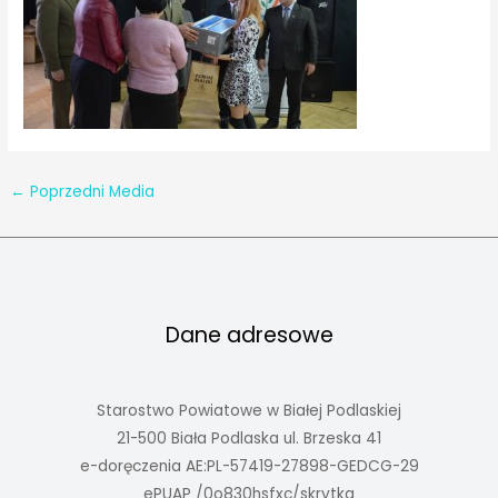
←
Poprzedni Media
Dane adresowe
Starostwo Powiatowe w Białej Podlaskiej
21-500 Biała Podlaska ul. Brzeska 41
e-doręczenia AE:PL-57419-27898-GEDCG-29
ePUAP /0o830hsfxc/skrytka