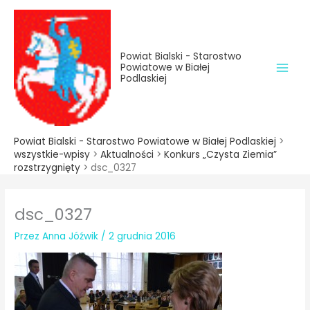
do
Przejdź
treści
do
treści
Powiat Bialski - Starostwo
Powiatowe w Białej
Podlaskiej
Powiat Bialski - Starostwo Powiatowe w Białej Podlaskiej
>
wszystkie-wpisy
>
Aktualności
>
Konkurs „Czysta Ziemia”
rozstrzygnięty
>
dsc_0327
dsc_0327
Przez
Anna Jóźwik
/
2 grudnia 2016