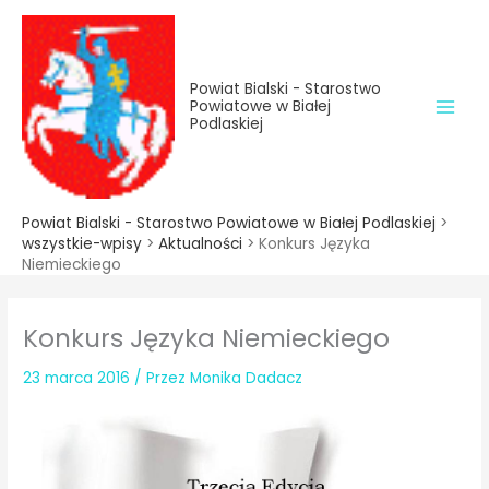
do
Przejdź
treści
do
treści
Powiat Bialski - Starostwo
Powiatowe w Białej
Podlaskiej
Powiat Bialski - Starostwo Powiatowe w Białej Podlaskiej
>
wszystkie-wpisy
>
Aktualności
>
Konkurs Języka
Niemieckiego
Konkurs Języka Niemieckiego
23 marca 2016
/ Przez
Monika Dadacz