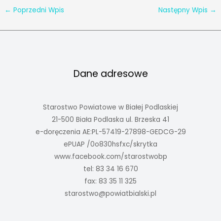
←
Poprzedni Wpis
Następny Wpis
→
Dane adresowe
Starostwo Powiatowe w Białej Podlaskiej
21-500 Biała Podlaska ul. Brzeska 41
e-doręczenia AE:PL-57419-27898-GEDCG-29
ePUAP /0o830hsfxc/skrytka
www.facebook.com/starostwobp
tel: 83 34 16 670
fax: 83 35 11 325
starostwo@powiatbialski.pl