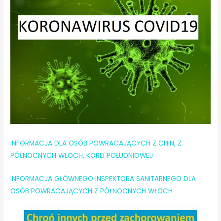
INFORMACJA DLA OSÓB POWRACAJĄCYCH Z CHIN, Z
PÓŁNOCNYCH WŁOCH, KOREI POŁUDNIOWEJ
INFORMACJA GŁÓWNEGO INSPEKTORA SANITARNEGO DLA
OSÓB POWRACAJĄCYCH Z PÓŁNOCNYCH WŁOCH