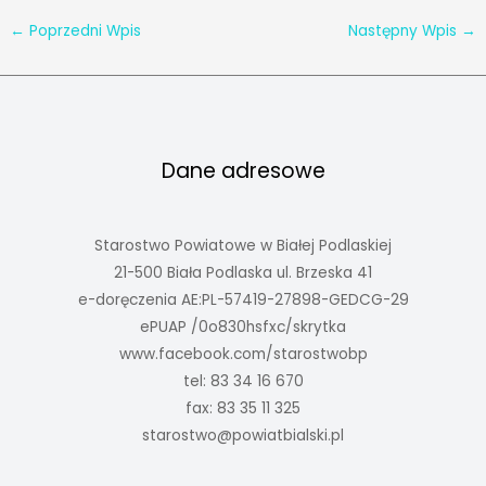
←
Poprzedni Wpis
Następny Wpis
→
Dane adresowe
Starostwo Powiatowe w Białej Podlaskiej
21-500 Biała Podlaska ul. Brzeska 41
e-doręczenia AE:PL-57419-27898-GEDCG-29
ePUAP /0o830hsfxc/skrytka
www.facebook.com/starostwobp
tel: 83 34 16 670
fax: 83 35 11 325
starostwo@powiatbialski.pl