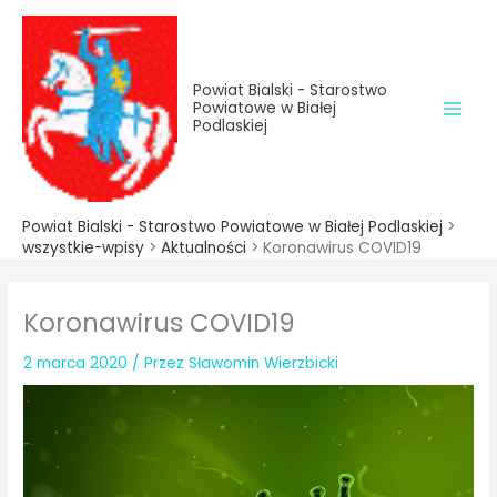
do
Przejdź
treści
do
treści
Powiat Bialski - Starostwo
Powiatowe w Białej
Podlaskiej
Powiat Bialski - Starostwo Powiatowe w Białej Podlaskiej
>
wszystkie-wpisy
>
Aktualności
>
Koronawirus COVID19
Koronawirus COVID19
2 marca 2020
/ Przez
Sławomin Wierzbicki