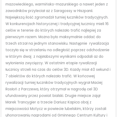
mazowieckiego, warmińsko-mazurskiego a nawet jeden z
zawodników przyleciał aż z Saragossy w Hiszpanii.
Największą ilość zgromadził turniej łuczników tradycyjnych.
W konkurencjach historycznej i tradycyjnej łucznicy mieli 16
celów w terenie do których należało trafić najlepiej za
pierwszym razem. Można było maksymalnie oddać do
trzech strzał na jednym stanowisku. Następnie rywalizacja
toczyła się w strzelaniu na odległość poprzez odchodzenie
w którym dwaj z najsłabszymi wynikami odpadali aż do
wyłonienia zwycięzcy. W ostatnim etapie rywalizacji
łucznicy strzeli na czas do celów 3D. Każdy miał 40 sekund i
7 obiektów do których należało trafić. W końcowej
rywalizacji turniej łuczników tradycyjnych wygrał Maciej
Rosłoń z Parczewa, który otrzymał w nagrodę cel 3D
ufundowany przez powiat bialski. Drugie miejsce zajął
Marek Trancygier a trzecie Dariusz Kapica obaj z
miejscowości Motycz w powiecie lubelskim, którzy zostali
uhonorowaniu nagrodami od Gminnego Centrum Kultury i