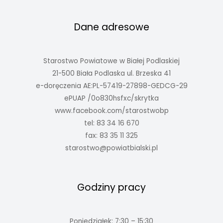
Dane adresowe
Starostwo Powiatowe w Białej Podlaskiej
21-500 Biała Podlaska ul. Brzeska 41
e-doręczenia AE:PL-57419-27898-GEDCG-29
ePUAP /0o830hsfxc/skrytka
www.facebook.com/starostwobp
tel: 83 34 16 670
fax: 83 35 11 325
starostwo@powiatbialski.pl
Godziny pracy
Poniedziałek: 7:30 – 15:30