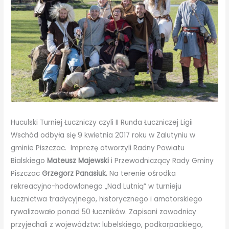
Huculski Turniej Łuczniczy czyli II Runda Łuczniczej Ligii
Wschód odbyła się 9 kwietnia 2017 roku w Zalutyniu w
gminie Piszczac. Imprezę otworzyli Radny Powiatu
Bialskiego
Mateusz Majewski
i Przewodniczący Rady Gminy
Piszczac
Grzegorz Panasiuk.
Na terenie ośrodka
rekreacyjno-hodowlanego „Nad Lutnią” w turnieju
łucznictwa tradycyjnego, historycznego i amatorskiego
rywalizowało ponad 50 łuczników. Zapisani zawodnicy
przyjechali z województw: lubelskiego, podkarpackiego,