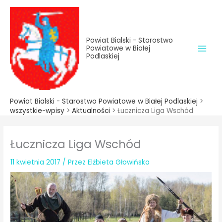
do
Przejdź
treści
do
treści
Powiat Bialski - Starostwo
Powiatowe w Białej
Podlaskiej
Powiat Bialski - Starostwo Powiatowe w Białej Podlaskiej
>
wszystkie-wpisy
>
Aktualności
>
Łucznicza Liga Wschód
Łucznicza Liga Wschód
11 kwietnia 2017
/ Przez
Elżbieta Głowińska