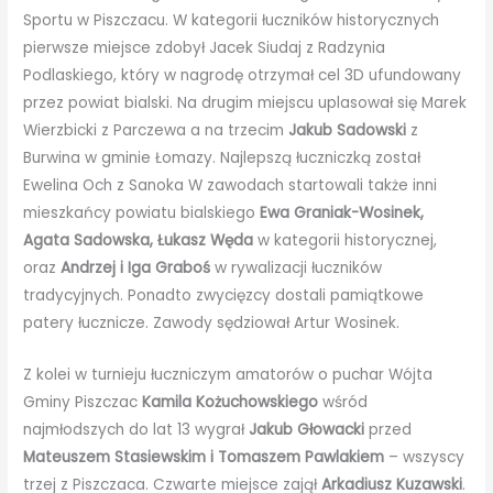
Sportu w Piszczacu. W kategorii łuczników historycznych
pierwsze miejsce zdobył Jacek Siudaj z Radzynia
Podlaskiego, który w nagrodę otrzymał cel 3D ufundowany
przez powiat bialski. Na drugim miejscu uplasował się Marek
Wierzbicki z Parczewa a na trzecim
Jakub Sadowski
z
Burwina w gminie Łomazy. Najlepszą łuczniczką został
Ewelina Och z Sanoka W zawodach startowali także inni
mieszkańcy powiatu bialskiego
Ewa Graniak-Wosinek,
Agata Sadowska, Łukasz Węda
w kategorii historycznej,
oraz
Andrzej i Iga Graboś
w rywalizacji łuczników
tradycyjnych. Ponadto zwycięzcy dostali pamiątkowe
patery łucznicze. Zawody sędziował Artur Wosinek.
Z kolei w turnieju łuczniczym amatorów o puchar Wójta
Gminy Piszczac
Kamila Kożuchowskiego
wśród
najmłodszych do lat 13 wygrał
Jakub Głowacki
przed
Mateuszem Stasiewskim i Tomaszem Pawlakiem
– wszyscy
trzej z Piszczaca. Czwarte miejsce zajął
Arkadiusz Kuzawski
.