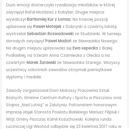
Dużo emocji dostarczyła rywalizacja młodzików w której
zwyciężył Rafał Moździeż z Kobylan. Drugie miejsca
wywalczył
Bartłomiej Kur z Łomaz
. Na trzeciej pozycji
uplasował się
Paweł Matejek
z Dobrynki a czwartą lokatę
wystrzelał
Sebastian Rozwadowski
ze Studzianki. W turnieju
dorosłych zwyciężył
Paweł Madoń
ze Sławacinka Nowego.
Na drugim miejscu uplasowała się
Ewa Łepecka
z Białej
Podlaskiej, na trzecim Anna Czarniecka z Olecka a na
czwartym
Marek Żurawski
ze Sławacinka Starego. Wszyscy
uczestnicy sobotnich zawodów otrzymali pamiątkowe
dyplomy i medale.
Zawody zorganizował Dom Mokoszy Pracownia Sztuk
Różnych, Gminne Centrum Kultury i Sportu w Piszczacu oraz
Stajnia „Nad Lutnią” w Zalutyniu. Patronatem honorowym
imprezę objęli Starosta Powiatu Bialskiego Mariusz Filipiuk i
Wójt Gminy Piszczac Kamil Kożuchowski. Kolejna runda
Łuczniczej Ligi Wschód odbędzie się 23 kwietnia 2017 roku w