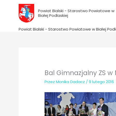
do
Przejdź
treści
do
Powiat Bialski - Starostwo Powiatowe w
Białej Podlaskiej
treści
Powiat Bialski - Starostwo Powiatowe w Białej Podl
Bal Gimnazjalny ZS w
Przez
Monika Dadacz
/
9 lutego 2016