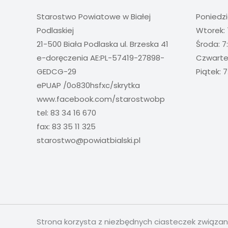
Starostwo Powiatowe w Białej
Poniedzi
Podlaskiej
Wtorek: 
21-500 Biała Podlaska ul. Brzeska 41
Środa: 7
e-doręczenia AE:PL-57419-27898-
Czwartek
GEDCG-29
Piątek: 7
ePUAP /0o830hsfxc/skrytka
www.facebook.com/starostwobp
tel: 83 34 16 670
fax: 83 35 11 325
starostwo@powiatbialski.pl
Strona korzysta z niezbędnych ciasteczek związa