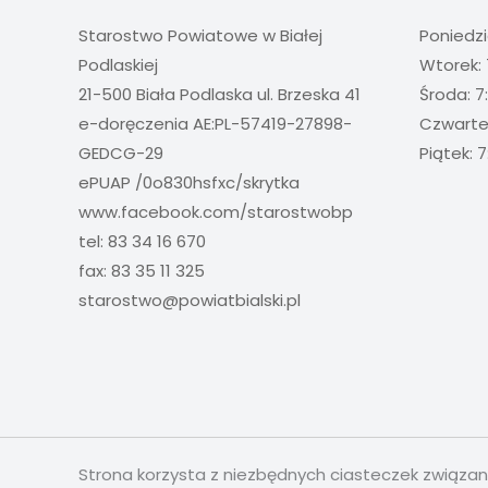
Starostwo Powiatowe w Białej
Poniedzi
Podlaskiej
Wtorek: 
21-500 Biała Podlaska ul. Brzeska 41
Środa: 7
e-doręczenia AE:PL-57419-27898-
Czwartek
GEDCG-29
Piątek: 7
ePUAP /0o830hsfxc/skrytka
www.facebook.com/starostwobp
tel: 83 34 16 670
fax: 83 35 11 325
starostwo@powiatbialski.pl
Strona korzysta z niezbędnych ciasteczek związa