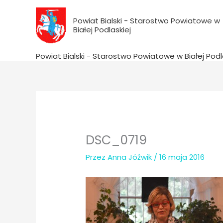
do
Przejdź
treści
do
Powiat Bialski - Starostwo Powiatowe w
Białej Podlaskiej
treści
Powiat Bialski - Starostwo Powiatowe w Białej Podl
DSC_0719
Przez
Anna Jóźwik
/
16 maja 2016