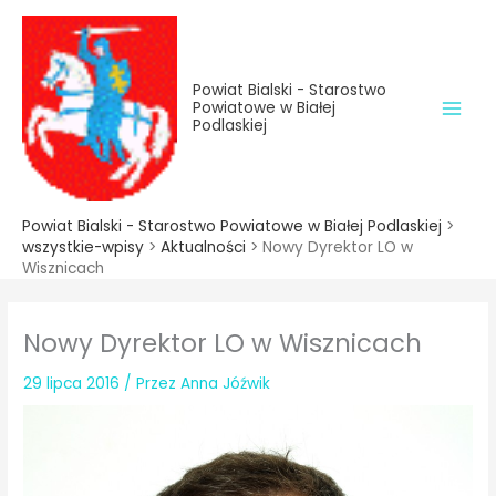
do
Przejdź
treści
do
treści
Powiat Bialski - Starostwo
Powiatowe w Białej
Podlaskiej
Powiat Bialski - Starostwo Powiatowe w Białej Podlaskiej
>
wszystkie-wpisy
>
Aktualności
>
Nowy Dyrektor LO w
Wisznicach
Nowy Dyrektor LO w Wisznicach
29 lipca 2016
/ Przez
Anna Jóźwik