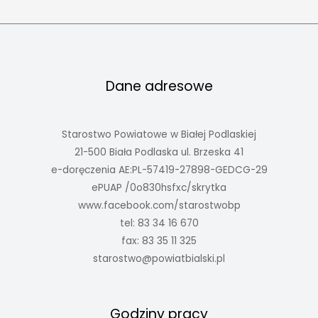
Dane adresowe
Starostwo Powiatowe w Białej Podlaskiej
21-500 Biała Podlaska ul. Brzeska 41
e-doręczenia AE:PL-57419-27898-GEDCG-29
ePUAP /0o830hsfxc/skrytka
www.facebook.com/starostwobp
tel: 83 34 16 670
fax: 83 35 11 325
starostwo@powiatbialski.pl
Godziny pracy